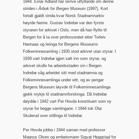
1944. Einar Ådland har skrive utfyllande om denne
striden i
Årbok for Bergen Museum
(1997). Kort
fortalt gjaldt strida kvar Norsk Stadnamnarkiv
høyrde heime. Gustav Indrebø var den fyrste
styraren for arkivet i Oslo, men då han flytte til
Bergen for å ta over professoratet etter Torleiv
Hannaas og leiinga for Bergens Museums
Folkeminnesamling i 1930 stod arkivet utan styrar. I
1939 vart Indrebø igjen satt inn som styrar, og
arkivet skulle ha arbeidsstaden sin i Bergen.
Indrebø såg arbeidet sitt med stadnamna og
Folkeminnesamlinga under eitt, og av pengar
Bergens Museum løyvde til Folkeminnesamlinga
gjekk mykje til stadnamnforskinga. Då Indrebø
døydde i 1942 vart Per Hovda konstituert som ny
styrar for begge samlingane. I 1944 tok Olai
Skulerud over stillinga til Indrebø.
Per Hovda jobba i 1944 saman med professor
Magnus Olsen og embetsmann Sigvat Heggstad for