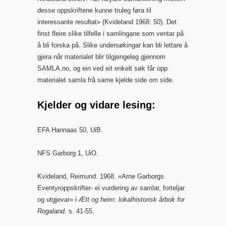
desse oppskriftene kunne truleg føra til
interessante resultat» (Kvideland 1968: 50). Det
finst fleire slike tilfelle i samlingane som ventar på
å bli forska på. Slike undersøkingar kan bli lettare å
gjera når materialet blir tilgjengeleg gjennom
SAMLA.no, og ein ved eit enkelt søk får opp
materialet samla frå same kjelde side om side.
Kjelder og vidare lesing:
EFA Hannaas 50, UiB.
NFS Garborg 1, UiO.
Kvideland, Reimund. 1968. «Arne Garborgs
Eventyroppskrifter- ei vurdering av samlar, forteljar
og utgjevar» i
Ætt og heim: lokalhistorisk årbok for
Rogaland
. s. 41-55.