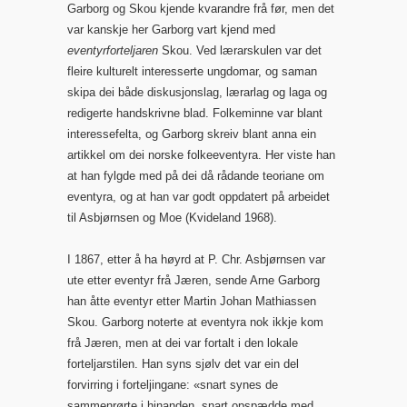
Garborg og Skou kjende kvarandre frå før, men det
var kanskje her Garborg vart kjend med
eventyrforteljaren
Skou. Ved lærarskulen var det
fleire kulturelt interesserte ungdomar, og saman
skipa dei både diskusjonslag, lærarlag og laga og
redigerte handskrivne blad. Folkeminne var blant
interessefelta, og Garborg skreiv blant anna ein
artikkel om dei norske folkeeventyra. Her viste han
at han fylgde med på dei då rådande teoriane om
eventyra, og at han var godt oppdatert på arbeidet
til Asbjørnsen og Moe (Kvideland 1968).
I 1867, etter å ha høyrd at P. Chr. Asbjørnsen var
ute etter eventyr frå Jæren, sende Arne Garborg
han åtte eventyr etter Martin Johan Mathiassen
Skou. Garborg noterte at eventyra nok ikkje kom
frå Jæren, men at dei var fortalt i den lokale
forteljarstilen. Han syns sjølv det var ein del
forvirring i forteljingane: «snart synes de
sammenrørte i hinanden, snart opspædde med