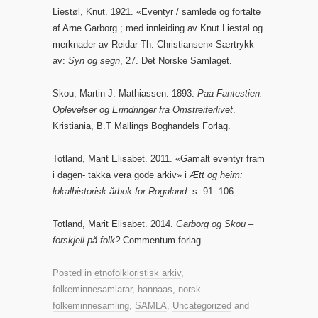
Liestøl, Knut. 1921. «Eventyr / samlede og fortalte
af Arne Garborg ; med innleiding av Knut Liestøl og
merknader av Reidar Th. Christiansen» Særtrykk
av:
Syn og segn
, 27. Det Norske Samlaget.
Skou, Martin J. Mathiassen. 1893.
Paa Fantestien:
Oplevelser og Erindringer fra Omstreiferlivet
.
Kristiania, B.T Mallings Boghandels Forlag.
Totland, Marit Elisabet. 2011. «Gamalt eventyr fram
i dagen- takka vera gode arkiv» i
Ætt og heim:
lokalhistorisk årbok for Rogaland
. s. 91- 106.
Totland, Marit Elisabet. 2014.
Garborg og Skou –
forskjell på folk?
Commentum forlag.
Posted in
etnofolkloristisk arkiv
,
folkeminnesamlarar
,
hannaas
,
norsk
folkeminnesamling
,
SAMLA
,
Uncategorized
and