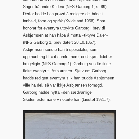
Sager frå andre Kilder» (NFS Garborg 1, s. 89).
Derfor hadde han prøvd å redigere dei både i
innhald, form og språk (Kvideland 1968). Som
honorar for eventyra uttrykte Garborg i brev til
Asbjørnsen at han håpa å motta «ti-tyve Daler»
(NFS Garborg 1, brev datert 28.10.1867).
Asbjørnsen sendte han 5 spesidaler, som
oppmuntring til «at samle mere, endskjønt lidet er
brugeligt» (NFS Garborg 1). Garborg sendte ikkje
fleire eventyr til Asbjørnsen. Sjølv om Garborg
hadde redigert eventyra slik han trudde Asbjørnsen
ville ha dei, så var ikkje Asbjørnsen fornøgd.
Garborg hadde nytta «den sædvanlige
Skolemestermanér» noterte han (Liestøl 1921:7).