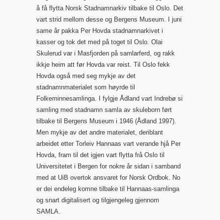
å få flytta Norsk Stadnamnarkiv tilbake til Oslo. Det
vart strid mellom desse og Bergens Museum. I juni
same år pakka Per Hovda stadnamnarkivet i
kasser og tok det med på toget til Oslo. Olai
Skulerud var i Masfjorden på samlarferd, og rakk
ikkje heim att før Hovda var reist. Til Oslo fekk
Hovda også med seg mykje av det
stadnamnmaterialet som høyrde til
Folkeminnesamlinga. I fylgje Ådland vart Indrebø si
samling med stadnamn samla av skuleborn ført
tilbake til Bergens Museum i 1946 (Ådland 1997).
Men mykje av det andre materialet, deriblant
arbeidet etter Torleiv Hannaas vart verande hjå Per
Hovda, fram til det igjen vart flytta frå Oslo til
Universitetet i Bergen for nokre år sidan i samband
med at UiB overtok ansvaret for Norsk Ordbok. No
er dei endeleg komne tilbake til Hannaas-samlinga
og snart digitalisert og tilgjengeleg gjennom
SAMLA.