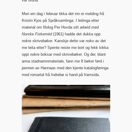
var ordna.
Men ein dag i februar tikka det inn ei melding frå
Kristin Kjos på Språksamlinga. I leitinga etter
material om filolog Per Hovda sitt arbeid med
Norske Fiskeméd
(1961) hadde det dukka opp
nokre skrivebøker. Kanskje dette var noko av det
me leita etter? Spente reiste me bort og fekk kikka
oppi nokre boksar med skrivebøker. Og der, blant
anna stadnamnmateriale, fann me 8 bøker førd i
pennen av Hannaas med den kjente katalogføringa
med romartal frå Indrebø si hand på framsida.