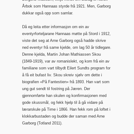
Årbok som Hannaas styrde frå 1921. Men, Garborg
dukkar også opp som samlar.
Då eg leita etter informasjon om ein av
eventyrforteljarane Hannaas møtte på Stord i 1912,
viste det seg at Arne Garborg også hadde skrive
ned eventyr frå same kjelde, om lag 50 år tidlegare.
Denne kjelda, Martin Johan Mathiassen Skou
(1849-1919), var av romanislekt, og kom frå ein av
familiane som vart tilbydt Eilert Sundts program for
å få eit bufast liv. Skou skreiv sjølv om dette i
biografien «På Fantestien» frå 1893. Han vart som
ung gut sendt til fostring på Jæren. Der
gjennomførte han skulen og konfirmasjonen med
gode skussmål, og fekk hjelp til å gå vidare på
lærarskule på Time i 1866. Han fekk rom på loftet i
klokkarbustaden og budde der saman med Arne
Garborg (Totland 2011).