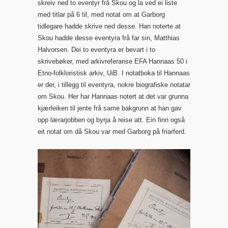
skreiv ned to eventyr frå Skou og la ved ei liste
med titlar på 6 til, med notat om at Garborg
tidlegare hadde skrive ned desse. Han noterte at
Skou hadde desse eventyra frå far sin, Matthias
Halvorsen. Dei to eventyra er bevart i to
skrivebøker, med arkivreferanse EFA Hannaas 50 i
Etno-folkloristisk arkiv, UiB. I notatboka til Hannaas
er der, i tillegg til eventyra, nokre biografiske notatar
om Skou. Her har Hannaas notert at det var grunna
kjærleiken til jente frå same bakgrunn at han gav
opp lærarjobben og byrja å reise att. Ein finn også
eit notat om då Skou var med Garborg på friarferd.