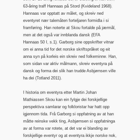
63-åring traff Hannaas på Stord (Kvideland 1968).
Hannaas var opptatt av målet, og skreiv ned
eventyret nær talemåten forteljaren formidla i si
framføring. Han noterte at Skou fortalde på jærmål,
men at det også var innblanda dansk (EFA
Hannaas 50 I, s.1). Garborg sine oppskrifter vitnar
om ei anna tid for det norske skriftspråket og eit
anna syn på korleis ein skreiv ned folkeminne. Han,
som sidan var aktiv målmann, skreiv eventyra på
dansk og forma dei slik han trudde Asbjørnsen ville
ha dei (Totland 2011).
I historia om eventyra etter Martin Johan
Mathiassen Skou kan ein fylgje dei forskjellige
perspektiva samlarar og folkloristar har hatt opp
igjennom tida. Frå Garborg si oppfatning av at han
måtte reinske vekk ting, Asbjørnsen si oppfatninga
av at forma var rotete, at det var ei blanding av
forskjellige eventyr og at eventyra ikkje norske nok,