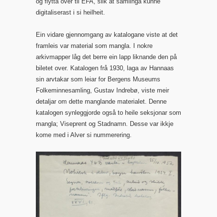
og flytta over til EFA, slik at samlinga kunne
digitaliserast i si heilheit.
Ein vidare gjennomgang av katalogane viste at det
framleis var material som mangla. I nokre
arkivmapper låg det berre ein lapp liknande den på
biletet over. Katalogen frå 1930, laga av Hannaas
sin arvtakar som leiar for Bergens Museums
Folkeminnesamling, Gustav Indrebø, viste meir
detaljar om dette manglande materialet. Denne
katalogen synleggjorde også to heile seksjonar som
mangla; Viseprent og Stadnamn. Desse var ikkje
kome med i Alver si nummerering.