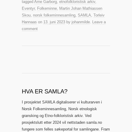
tagged
Arne Garborg
,
etnofolkloristisk arkiv
,
Eventyr
,
Folkeminne
,
Martin Johan Mathiassen
Skou
,
norsk folkeminnesamling
,
SAMLA
,
Torleiv
Hannaas
on
13. juni 2023
by
johanmilde
.
Leave a
comment
HVA ER SAMLA?
I prosjektet SAMLA digitaliserer vi kulturarven i
Norsk Folkeminnesamling, Norsk etnologisk
gransking og Etno-folkloristisk arkiv. Ved
prosjektslutt etter 2024 vil nettstaden samla.no
fungere som felles søkeportal for samlingane. Fram