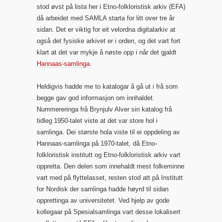
stod øvst på lista her i Etno-folkloristisk arkiv (EFA)
då arbeidet med SAMLA starta for litt over tre år
sidan. Det er viktig for eit velordna digitalarkiv at
også det fysiske arkivet er i orden, og det vart fort
klart at det var mykje å nøste opp i når det gjaldt
Hannaas-samlinga
.
Heldigvis hadde me to katalogar å gå ut i frå som
begge gav god informasjon om innhaldet.
Nummereringa frå Brynjulv Alver sin katalog frå
tidleg 1950-talet viste at det var store hol i
samlinga. Dei største hola viste til ei oppdeling av
Hannaas-samlinga på 1970-talet, då Etno-
folkloristisk institutt og Etno-folkloristisk arkiv vart
oppretta. Den delen som innehaldt mest folkeminne
vart med på flyttelasset, resten stod att på Institutt
for Nordisk der samlinga hadde høyrd til sidan
opprettinga av universitetet. Ved hjelp av gode
kollegaar på Spesialsamlinga vart desse lokalisert