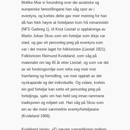
Moltke Moe si forundring over dei asiatiske og
europeiske førestillingane han såg spor av i
eventyra, og korleis dette gav meir meining for han
då han fekk høyre at forteljaren kom frå romanislekt
(NFS Garborg 1), til Knut Liestøl si oppfatninga av
Martin Johan Skou som ein forteljar som ikkje var
stød, og gav eit personleg preg på eventyra som
var i det meste laget for folkloristen (Liestøl 1921).
Folkloristen Reimund Kvideland, som såg på
materialet om lag 45 år etter Liestøl, og som var del
av eit forskingsmiljø som retta seg meir mot
framføring og formidling, var meir opptatt av det
nyskapande og det individuelle. Og vidare, korleis
ein god forteljar kan sette eit personleg preg på
forteljinga, sjølv om han held seg innan rammene
tradisjonen og miljøet set. Han såg på Skou som
ein av dei mest særmerkte eventyrforteljarane
(Kvideland 1968).
Kvideland skreiv: «Ei nøyare samanlikning mellom