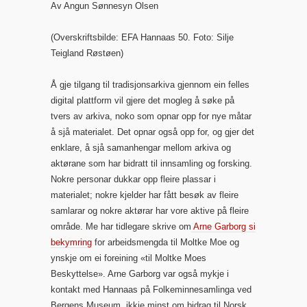
Av Angun Sønnesyn Olsen
(Overskriftsbilde: EFA Hannaas 50. Foto: Silje
Teigland Røstøen)
Å gje tilgang til tradisjonsarkiva gjennom ein felles
digital plattform vil gjere det mogleg å søke på
tvers av arkiva, noko som opnar opp for nye måtar
å sjå materialet. Det opnar også opp for, og gjer det
enklare, å sjå samanhengar mellom arkiva og
aktørane som har bidratt til innsamling og forsking.
Nokre personar dukkar opp fleire plassar i
materialet; nokre kjelder har fått besøk av fleire
samlarar og nokre aktørar har vore aktive på fleire
område. Me har tidlegare skrive om
Arne Garborg si
bekymring
for arbeidsmengda til Moltke Moe og
ynskje om ei foreining «til Moltke Moes
Beskyttelse». Arne Garborg var også mykje i
kontakt med Hannaas på Folkeminnesamlinga ved
Bergens Museum, ikkje minst om bidrag til Norsk