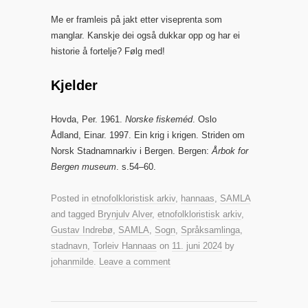
Me er framleis på jakt etter viseprenta som
manglar. Kanskje dei også dukkar opp og har ei
historie å fortelje? Følg med!
Kjelder
Hovda, Per. 1961.
Norske fiskeméd
. Oslo
Ådland, Einar. 1997. Ein krig i krigen. Striden om
Norsk Stadnamnarkiv i Bergen. Bergen:
Årbok for
Bergen museum
. s.54–60.
Posted in
etnofolkloristisk arkiv
,
hannaas
,
SAMLA
and tagged
Brynjulv Alver
,
etnofolkloristisk arkiv
,
Gustav Indrebø
,
SAMLA
,
Sogn
,
Språksamlinga
,
stadnavn
,
Torleiv Hannaas
on
11. juni 2024
by
johanmilde
.
Leave a comment