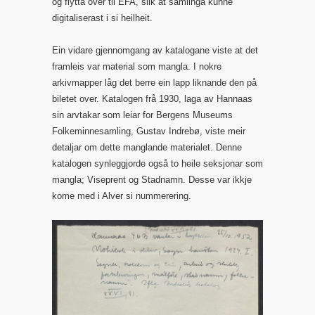
og flytta over til EFA, slik at samlinga kunne
digitaliserast i si heilheit.
Ein vidare gjennomgang av katalogane viste at det
framleis var material som mangla. I nokre
arkivmapper låg det berre ein lapp liknande den på
biletet over. Katalogen frå 1930, laga av Hannaas
sin arvtakar som leiar for Bergens Museums
Folkeminnesamling, Gustav Indrebø, viste meir
detaljar om dette manglande materialet. Denne
katalogen synleggjorde også to heile seksjonar som
mangla; Viseprent og Stadnamn. Desse var ikkje
kome med i Alver si nummerering.