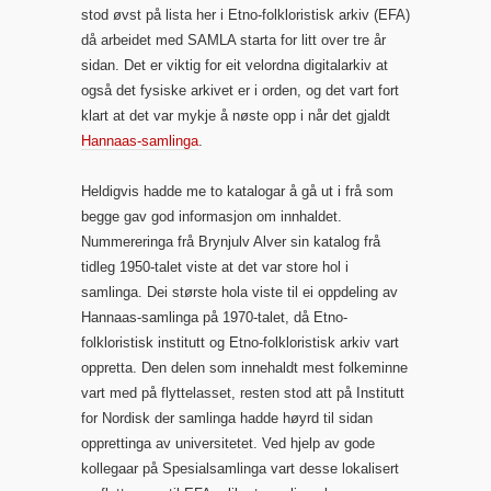
stod øvst på lista her i Etno-folkloristisk arkiv (EFA)
då arbeidet med SAMLA starta for litt over tre år
sidan. Det er viktig for eit velordna digitalarkiv at
også det fysiske arkivet er i orden, og det vart fort
klart at det var mykje å nøste opp i når det gjaldt
Hannaas-samlinga
.
Heldigvis hadde me to katalogar å gå ut i frå som
begge gav god informasjon om innhaldet.
Nummereringa frå Brynjulv Alver sin katalog frå
tidleg 1950-talet viste at det var store hol i
samlinga. Dei største hola viste til ei oppdeling av
Hannaas-samlinga på 1970-talet, då Etno-
folkloristisk institutt og Etno-folkloristisk arkiv vart
oppretta. Den delen som innehaldt mest folkeminne
vart med på flyttelasset, resten stod att på Institutt
for Nordisk der samlinga hadde høyrd til sidan
opprettinga av universitetet. Ved hjelp av gode
kollegaar på Spesialsamlinga vart desse lokalisert