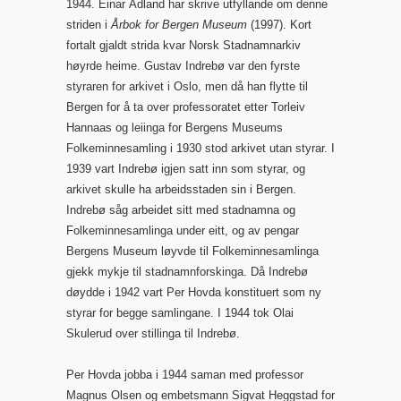
1944. Einar Ådland har skrive utfyllande om denne
striden i
Årbok for Bergen Museum
(1997). Kort
fortalt gjaldt strida kvar Norsk Stadnamnarkiv
høyrde heime. Gustav Indrebø var den fyrste
styraren for arkivet i Oslo, men då han flytte til
Bergen for å ta over professoratet etter Torleiv
Hannaas og leiinga for Bergens Museums
Folkeminnesamling i 1930 stod arkivet utan styrar. I
1939 vart Indrebø igjen satt inn som styrar, og
arkivet skulle ha arbeidsstaden sin i Bergen.
Indrebø såg arbeidet sitt med stadnamna og
Folkeminnesamlinga under eitt, og av pengar
Bergens Museum løyvde til Folkeminnesamlinga
gjekk mykje til stadnamnforskinga. Då Indrebø
døydde i 1942 vart Per Hovda konstituert som ny
styrar for begge samlingane. I 1944 tok Olai
Skulerud over stillinga til Indrebø.
Per Hovda jobba i 1944 saman med professor
Magnus Olsen og embetsmann Sigvat Heggstad for