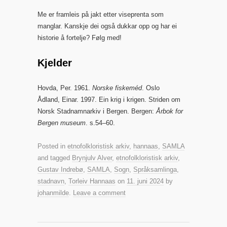
Me er framleis på jakt etter viseprenta som
manglar. Kanskje dei også dukkar opp og har ei
historie å fortelje? Følg med!
Kjelder
Hovda, Per. 1961.
Norske fiskeméd
. Oslo
Ådland, Einar. 1997. Ein krig i krigen. Striden om
Norsk Stadnamnarkiv i Bergen. Bergen:
Årbok for
Bergen museum
. s.54–60.
Posted in
etnofolkloristisk arkiv
,
hannaas
,
SAMLA
and tagged
Brynjulv Alver
,
etnofolkloristisk arkiv
,
Gustav Indrebø
,
SAMLA
,
Sogn
,
Språksamlinga
,
stadnavn
,
Torleiv Hannaas
on
11. juni 2024
by
johanmilde
.
Leave a comment