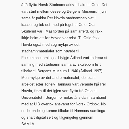
å få flytta Norsk Stadnamnarkiv tilbake til Oslo. Det
vart strid mellom desse og Bergens Museum. I juni
same år pakka Per Hovda stadnamnarkivet i
kasser og tok det med på toget til Oslo. Olai
Skulerud var i Masfjorden på samlarferd, og rakk
ikkje heim att før Hovda var reist. Til Oslo fekk
Hovda også med seg mykje av det
stadnamnmaterialet som høyrde til
Folkeminnesamlinga. I fylgje Ådland vart Indrebø si
samling med stadnamn samla av skuleborn ført
tilbake til Bergens Museum i 1946 (Ådland 1997).
Men mykje av det andre materialet, deriblant
arbeidet etter Torleiv Hannaas vart verande hjå Per
Hovda, fram til det igjen vart flytta frå Oslo til
Universitetet i Bergen for nokre år sidan i samband
med at UiB overtok ansvaret for Norsk Ordbok. No
er dei endeleg komne tilbake til Hannaas-samlinga
og snart digitalisert og tilgjengeleg gjennom
SAMLA.