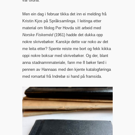
var ordna.
Men ein dag i februar tikka det inn ei melding frå
Kristin Kjos på Språksamlinga. I leitinga etter
material om filolog Per Hovda sitt arbeid med
Norske Fiskeméd
(1961) hadde det dukka opp
nokre skrivebøker. Kanskje dette var noko av det
me leita etter? Spente reiste me bort og fekk kikka
oppi nokre boksar med skrivebøker. Og der, blant
anna stadnamnmateriale, fann me 8 bøker førd i
pennen av Hannaas med den kjente katalogføringa
med romartal frå Indrebø si hand på framsida.