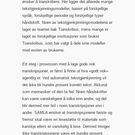
ønsker å transkribere. Her ligger det allerede mange
tekstgjenkjenningsmodeller, basert på forskjellige
språk, forskjellige perioder og forskjellige typer
håndskrift. Noen av tekstgjenkjenningsmodellene er
laget av teamet bak Transkribus, mens mange er
laget av forskjellige institusjoner som bruker
Transkribus, som har valgt å dele sine modeller
med resten av brukerne.
Ett steg i prosessen med å lage gode nok
transkripsjoner, er først å finne ut hva «godt nok»
egentlig er. Ved automatisk tekstgjenkjenning vil
det ikke bli hundre prosent korrekt tekst. Akkurat
som mennesker vil den ta feil. Noen håndskrifter
kan være vanskeligere å tolke enn andre, og det
blir dermed mer feil i noen transkripsjoner enn i
andre. SAMLA ønsker at transkripsjonene første og
fremst skal være en lesestøtte til materiale som
kanskje ellers er vanskelig å lese. Dermed trenger
ikke transkripsjonene være ett hundre prosent