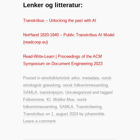
Lenker og litteratur:
Transkribus – Unlocking the past with AI
NorHand 1820-1940 – Public Transkribus AI Model
(readcoop.eu)
Read-Write-Learn | Proceedings of the ACM
Symposium on Document Engineering 2023
Posted in
etnofolkloristisk arkiv
,
metadata
,
norsk
etnologisk gransking
,
norsk folkeminnesamling
,
SAMLA
,
transkripsjon
,
Uncategorized
and tagged
Folkeminne
,
KI
,
Moltke Moe
,
norsk
folkeminnesamling
,
SAMLA
,
Transkribering
,
Transkribus
on
1. august 2024
by
johanmilde
.
Leave a comment