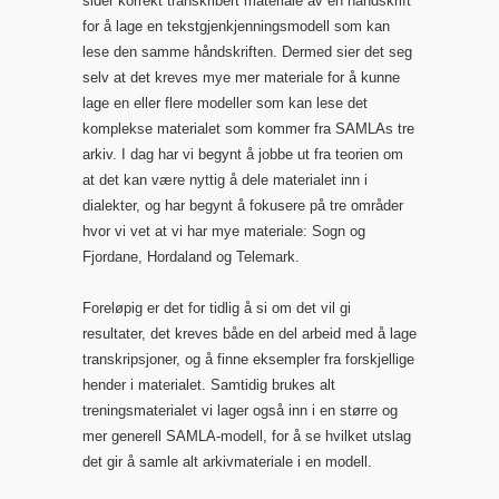
sider korrekt transkribert materiale av én håndskrift
for å lage en tekstgjenkjenningsmodell som kan
lese den samme håndskriften. Dermed sier det seg
selv at det kreves mye mer materiale for å kunne
lage en eller flere modeller som kan lese det
komplekse materialet som kommer fra SAMLAs tre
arkiv. I dag har vi begynt å jobbe ut fra teorien om
at det kan være nyttig å dele materialet inn i
dialekter, og har begynt å fokusere på tre områder
hvor vi vet at vi har mye materiale: Sogn og
Fjordane, Hordaland og Telemark.
Foreløpig er det for tidlig å si om det vil gi
resultater, det kreves både en del arbeid med å lage
transkripsjoner, og å finne eksempler fra forskjellige
hender i materialet. Samtidig brukes alt
treningsmaterialet vi lager også inn i en større og
mer generell SAMLA-modell, for å se hvilket utslag
det gir å samle alt arkivmateriale i en modell.