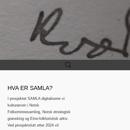
Leit
etter:
HVA ER SAMLA?
I prosjektet SAMLA digitaliserer vi
kulturarven i Norsk
Folkeminnesamling, Norsk etnologisk
gransking og Etno-folkloristisk arkiv.
Ved prosjektslutt etter 2024 vil