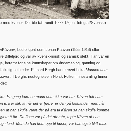
ppe med kvener. Det ble tatt rundt 1900. Ukjent fotograf/Svenska
m «Kåven», bedre kjent som Johan Kaaven (1835-1918) eller
dre Billefjord og var av kvensk-norsk og samisk slekt. Han var en
rge, berømt for sine kunnskaper om åndemaning, ganning og
 folkelig helbreder. Richard Bergh har skrevet boka
Mannen som
ven. I Berghs nedtegnelser i Norsk Folkeminnesamling finner
edet:
syke. En gang kom en mann som ikke var bra. Kåven tok ham
øra er slik at når det er fjære, er den på fastlandet, men når
nnen at han skulle være der på øra til Kåven sa han skulle komme
ynte å flø. Da floen var på det største, ropte Kåven at han
i land. Men da han kom opp til huset, var han også blitt frisk.