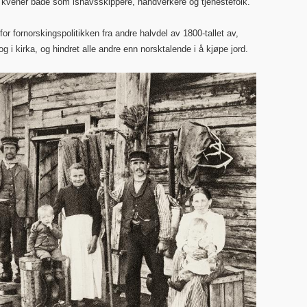
t kvener både som ishavsskippere, håndverkere og tjenestefolk.
fornorskingspolitikken fra andre halvdel av 1800-tallet av,
 i kirka, og hindret alle andre enn norsktalende i å kjøpe jord.