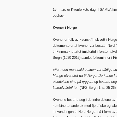
16. mars er Kvenfolkets dag. I SAMLA fin
opphav.
Kvener i Norge
Kvener er folk av kvensk/finsk ætt i Norge
dokumenterer at kvener var bosatt i Nord-N
til Finnmark startet imidlertid i første hal
Bergh (1930-2016) samlet folkeminner i Fin
«For noen mannsaldre siden var dårlige tid
Mange utvandret da til Norge. De kunne komm
eiendelene sine på ryggen, og bosatte seg v
Lakselvdistriktet.
(NFS Bergh 1, s. 25-26)
Kvenene bosatte seg i de indre delene av
kombinerte landbruk med fjordfiske og laks
innvandringen til Nord-Norge, nå i form av