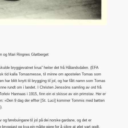
 og Mari Ringnes Gløtberget
ulde bryggjevatnet krua” heiter det frå
Hålandsdalen. (EFA
lsk tid kalla Tomasmesse, til minne om apostelen Tomas som
n har blitt knytt til bryggjing til jol, og har fått namn som Tomas
ne rundt om i landet. I Christen Jenssöns samling av ord frå
Torleiv Hannaas i 1915, finn ein ei skisse av ein primstav. Her er
en: «Den 9 dag der effter [St. Luci] kommer Tommis med bøtten
5).
av og førebuingane til jol på dei norske gardane, og det er
e bryggjast og kva ein måtte gjere for å sikre at ølet vart godt.