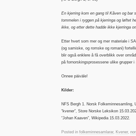
En kjerring kom en gang til Kåven og bar s
tommelen i ryggen på kjerringa og løftet h
ikke, og etter dette hadde ikke kjerringa 
Etter hvert som mer og mer materiale i SAMLA
(og samiske, og romske og romani) fortellin
blir også enklere å få overblikk over områ
på fornorskingsprosessene ulike grupper i s
Onnee päiväle!
Kilder:
NFS Bergh 1. Norsk Folkeminnesamling, Un
“kvener”, Store Norske Leksikon 15.03.2
“Johan Kaaven”, Wikipedia 15.03.2022.
Posted in
folkeminnesamlarar
,
Kvener
,
nor