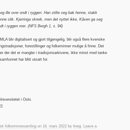
eg ille over ondt i ryggen. Han stilte seg bak henne, stakk
enne slik. Kjerringa skreik, men det nyttet ikke, Kåven ga seg
ondt i ryggen mer. (NFS Bergh 1, s. 94)
 blir digitalisert og gjort tilgjengelig, blir også flere kvenske
gstradisjoner, forestillinger og folkeminner mulige å finne. Det
der der det er mangler i tradisjonsarkivene, ikke minst med tanke
amfunnet har blitt utsatt for.
iversitetet i Oslo.
022.
sk folkeminnesamling
on
16. mars 2022
by
lineg
.
Leave a