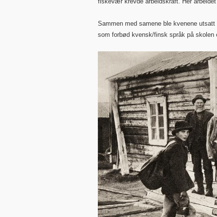
fiskevær krevde arbeidskraft. Her arbeide
Sammen med samene ble kvenene utsatt for 
som forbød kvensk/finsk språk på skolen og