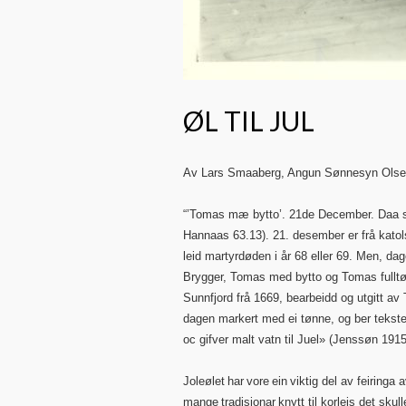
ØL TIL JUL
Av Lars Smaaberg, Angun Sønnesyn Olsen
“’Tomas mæ bytto’. 21de December. Daa sk
Hannaas 63.13). 21. desember er frå kato
leid martyrdøden i år 68 eller 69. Men, dage
Brygger, Tomas med bytto og Tomas fulltøn
Sunnfjord frå 1669, bearbeidd og utgitt av 
dagen markert med ei tønne, og ber tekst
oc gifver malt vatn til Juel» (Jenssøn 191
Joleølet har vore ein viktig del av feiringa 
mange tradisjonar knytt til korleis det skull