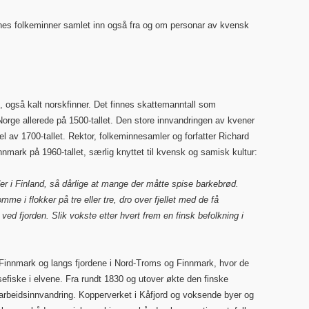
nes folkeminner samlet inn også fra og om personar av kvensk
, også kalt norskfinner. Det finnes skattemanntall som
orge allerede på 1500-tallet. Den store innvandringen av kvener
vdel av 1700-tallet. Rektor, folkeminnesamler og forfatter Richard
nmark på 1960-tallet, særlig knyttet til kvensk og samisk kultur:
er i Finland, så dårlige at mange der måtte spise barkebrød.
e i flokker på tre eller tre, dro over fjellet med de få
ed fjorden. Slik vokste etter hvert frem en finsk befolkning i
 Finnmark og langs fjordene i Nord-Troms og Finnmark, hvor de
efiske i elvene. Fra rundt 1830 og utover økte den finske
 arbeidsinnvandring. Kopperverket i Kåfjord og voksende byer og