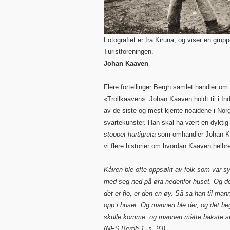
Fotografiet er fra Kiruna, og viser en gru
Turistforeningen.
Johan Kaaven
Flere fortellinger Bergh samlet handler o
«Trollkaaven». Johan Kaaven holdt til i In
av de siste og mest kjente noaidene i No
svartekunster. Han skal ha vært en dyktig
stoppet hurtigruta
som omhandler Johan Kaa
vi flere historier om hvordan Kaaven helbr
Kåven ble ofte oppsøkt av folk som var 
med seg ned på øra nedenfor huset. Og den 
det er flo, er den en øy. Så sa han til ma
opp i huset. Og mannen ble der, og det beg
skulle komme, og mannen måtte bakste seg 
(NFS Bergh 1, s. 93)