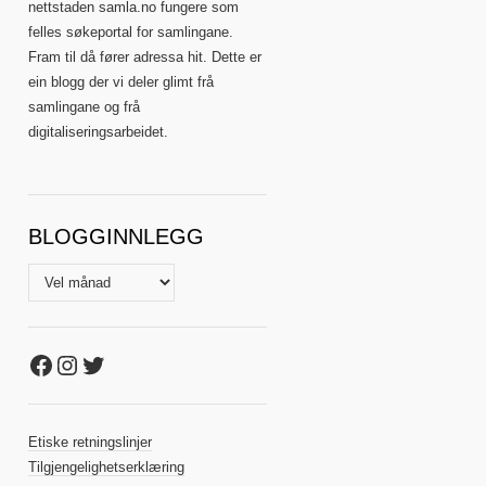
nettstaden samla.no fungere som
felles søkeportal for samlingane.
Fram til då fører adressa hit. Dette er
ein blogg der vi deler glimt frå
samlingane og frå
digitaliseringsarbeidet.
BLOGGINNLEGG
Blogginnlegg
Facebook
Instagram
Twitter
Etiske retningslinjer
Tilgjengelighetserklæring