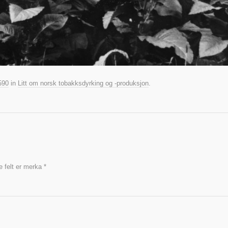
590
in
Litt om norsk tobakksdyrking og -produksjon
.
 felt er merka
*