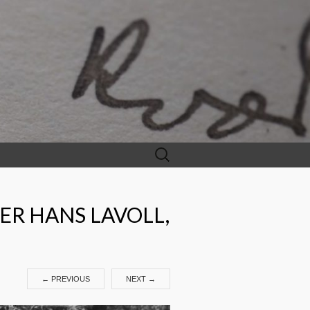
Leit
etter:
ER HANS LAVOLL,
←
PREVIOUS
NEXT
→