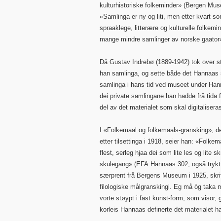
kulturhistoriske folkeminder» (Bergen Mus
«Samlinga er ny og liti, men etter kvart s
spraaklege, litterære og kulturelle folkemi
mange mindre samlinger av norske gaator»
Då Gustav Indrebø (1889-1942) tok over st
han samlinga, og sette både det Hannaas 
samlinga i hans tid ved museet under Han
dei private samlingane han hadde frå tida fø
del av det materialet som skal digitalisera
I «Folkemaal og folkemaals-gransking», 
etter tilsettinga i 1918, seier han: «Folkem
flest, serleg hjaa dei som lite les og lite
skulegang» (EFA Hannaas 302, også trykt i
særprent frå Bergens Museum i 1925, skriv
filologiske målgranskingi. Eg må òg taka m
vorte støypt i fast kunst-form, som visor, g
korleis Hannaas definerte det materialet 