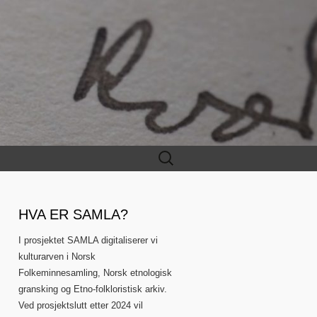
Leit
etter:
HVA ER SAMLA?
I prosjektet SAMLA digitaliserer vi
kulturarven i Norsk
Folkeminnesamling, Norsk etnologisk
gransking og Etno-folkloristisk arkiv.
Ved prosjektslutt etter 2024 vil