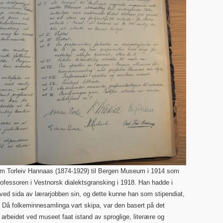
m Torleiv Hannaas (1874-1929) til Bergen Museum i 1914 som
professoren i Vestnorsk dialektsgransking i 1918. Han hadde i
 ved sida av lærarjobben sin, og dette kunne han som stipendiat,
l. Då folkeminnesamlinga vart skipa, var den basert på det
arbeidet ved museet faat istand av sproglige, literære og