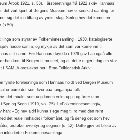
eum Årbok 1921, s. 53). I årsberetninga frå 1922 skriv Hannaas:
om det vert kjent at Bergens Museum hev ei serskild samling for
nne, sig det inn tilfang av ymist slag. Serleg hev det kome inn
 (s.50).
illinga som styrar av Folkeminnesamlingi i 1930, katalogiserte
sjølv hadde samla, og mykje av det som var kome inn til
naas sitt namn. Før Hannaas døydde i 1929 gav han også alle
r han kom til Bergen til museet, og alt dette utgjer i dag ein stor
st i SAMLA-prosjektet her i Etno-Folkloristisk Arkiv.
den fyrste forelesninga som Hannaas holdt ved Bergen Museum
aal er berre det som liver paa tunga hjaa folk
 skriv- det maalet som ungdomen veks upp i og fører utan
 Syn og Segn i 1919, vol. 25). I «Folkeminnesamlingi»,
 han: «Eg hev aldri kunna slege meg til ro med den reint
ed det reale innhaldet i folkemålet, og få serleg det som hev
åtor, ordtøke, eventyr og segner» (s. 12). Dette gjev eit bilete av
han inkluderte i Folkeminnesamlinga.