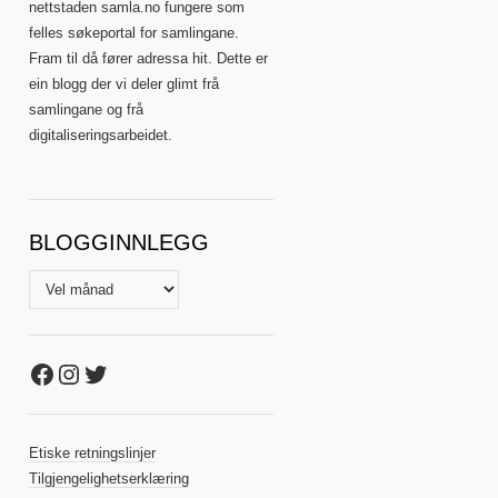
nettstaden samla.no fungere som
felles søkeportal for samlingane.
Fram til då fører adressa hit. Dette er
ein blogg der vi deler glimt frå
samlingane og frå
digitaliseringsarbeidet.
BLOGGINNLEGG
Blogginnlegg
Facebook
Instagram
Twitter
Etiske retningslinjer
Tilgjengelighetserklæring