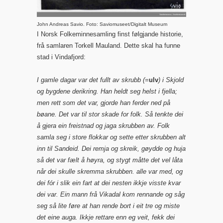
John Andreas Savio. Foto: Saviomuseet/Digitalt Museum
I Norsk Folkeminnesamling finst følgjande historie,
frå samlaren Torkell Mauland. Dette skal ha funne
stad i Vindafjord:
I gamle dagar var det fullt av skrubb (=
ulv
) i Skjold
og bygdene derikring. Han heldt seg helst i fjella;
men rett som det var, gjorde han ferder ned på
bøane. Det var til stor skade for folk. Så tenkte dei
å gjera ein freistnad og jaga skrubben av. Folk
samla seg i store flokkar og sette etter skrubben alt
inn til Sandeid. Dei remja og skreik, gøydde og huja
så det var fælt å høyra, og stygt måtte det vel låta
når dei skulle skremma skrubben. alle var med, og
dei fór i slik ein fart at dei nesten ikkje visste kvar
dei var. Ein mann frå Vikadal kom rennande og såg
seg så lite føre at han rende bort i eit tre og miste
det eine auga. Ikkje rettare enn eg veit, fekk dei