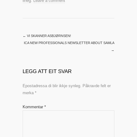
lineg
.
Leave a comment
←
VI SKANNER ASBJØRNSEN!
ICA NEW PROFESSIONALS NEWSLETTER ABOUT SAMLA
→
LEGG ATT EIT SVAR
Epostadressa di blir ikkje synleg.
Påkravde felt er
merka
*
Kommentar
*