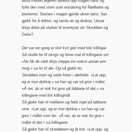
altså medan jegeren spretta opp magen hans og
fylte den med stein som erstatning for Rødhette og
bestemor. Steinen i magen gjorde ulven tørst, han
gjekk for å drikke, og ramla uti og drukna. Liknar
ikkje dette på slutten til eventyret om Skrubben og
Geita?:
Det var ein gong ei stor kvit geit med tolv killingar.
Så skulle ho til skogs og finne mat til killingane sin.
«No får de slett ikkje sleppe inn nokon annan enn
meg.» sa ho til dei. Og så gjekk ho.
Skrubben kom og sette foten i dørholet. «Lat opp,
eg er mor dykkar,» sa han og var så grov i målet.
«Å nei, du er nok for grov på labbane til det,» sa
killingane med fint killingmål.
Så gjekk han til møllaren og fekk mjøl på labbane
sine. «Lat opp, eg er mor dykkar,» sa han og var
grov i målet som før. «Å nei, du er nok for grov i
målet til det,» sa killingane.
Så gjekk han til skreddaren og åt krit. «Lat opp, eg