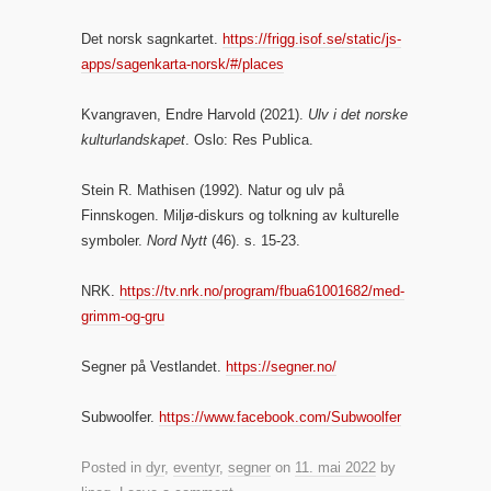
Det norsk sagnkartet.
https://frigg.isof.se/static/js-
apps/sagenkarta-norsk/#/places
Kvangraven, Endre Harvold (2021).
Ulv i det norske
kulturlandskapet
. Oslo: Res Publica.
Stein R. Mathisen (1992). Natur og ulv på
Finnskogen. Miljø-diskurs og tolkning av kulturelle
symboler.
Nord Nytt
(46). s. 15-23.
NRK.
https://tv.nrk.no/program/fbua61001682/med-
grimm-og-gru
Segner på Vestlandet.
https://segner.no/
Subwoolfer.
https://www.facebook.com/Subwoolfer
Posted in
dyr
,
eventyr
,
segner
on
11. mai 2022
by