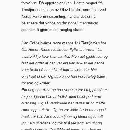
forsvinne. Då oppsto varulven. I dette segnet frå
Tresfjord samla inn av Olav Rekdal, som finst ved
Norsk Folkeminnesamling, handlar det om å
balansere det vonde og det gode i mennesket
gjennom å gjere minst mogleg skade:
Han Gråbein-Arne tente mange år i Tresfjorden hos
Ola Hoem. Sidan skulle han flytte til Fræna. Dei
visste ikkje kvar han var ifrå. Men det gjekk fullt og
fast det ordet at han var ein varulv – at det hadde
vore trolla på han slik at han til sine tider blei
omskapt til ulv. Og då kunne han vere farleg både
for folk og krøter.
Ein dag han Arne og tenesttausa var i lag på slåtte-
teigen, kjende han at trollskapen heldt på kome
over seg. Og så varskudde han tausa at ho måtte
røme opp i eit tre. Og ho var ikkje før komen opp i
treet, før han Arne kasta ljåen og kleda og smatt
inn i ein ulveham, og tok til å yle som ein ulv og
strauk til skogs. Om ikkje så lenge kom han att, i