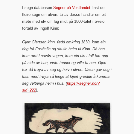
I segn-databasen
Segner på Vestlandet
finst det
fleire segn om ulven. Ei av desse handlar om eit
møte med ulv om lag midt på 1800-talet i Sveio,
fortald av Ingolf Kinn:
Gjert Gjertsen kinn, fødd omkring 1830, kom ein
dag frå Færåslia og skulle heim til Kinn. Då han
kom søri Lauvås-vegen, kom ein ulv i full fart opp
på sida av han, viste tenner og ville ta han. Gjert
tok då trøya av seg og heiv i ulven. Ulven gav seg i
kast med trøya så lenge at Gjert greidde å komma
seg velberga heim i hus. (
https://segner.no/?
sid=222
)
.