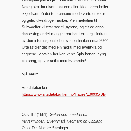
sannsynlegvis ikkje. Ei tydeleg haldning til korvidt
Noreg skal ha ulvar i naturen eller ikkje, kjem heller
ikkje fram frå dei to mennene med svarte dressar
og gule, ulveaktige masker. Men melodien til
Subwoolfer klistrar seg til øyrene, og eit og anna
dansesteg er det mange som har lært seg i forkant
av den internasjonale Eurovision-finalen i mai 2022.
Ofte følgjer det med ein moral med eventyra og
segnene. Moralen her kan vere: Spis banan, syng
ein sang, og ver snille med kvarandre!
Sjå meir:
Artsdatabanken.
https://www.artsdatabanken.no/Pages/180935/Ulv
.
Olav Bø (1981).
Guten som snudde på
halvskillingen. Eventyr frå Hedmark og Oppland
.
Oslo: Det Norske Samlaget.