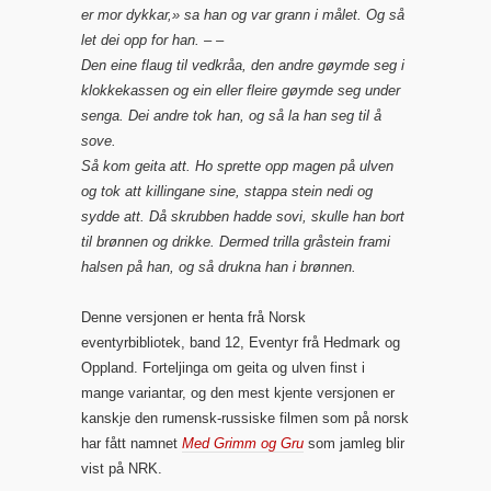
er mor dykkar,» sa han og var grann i målet. Og så
let dei opp for han. – –
Den eine flaug til vedkråa, den andre gøymde seg i
klokkekassen og ein eller fleire gøymde seg under
senga. Dei andre tok han, og så la han seg til å
sove.
Så kom geita att. Ho sprette opp magen på ulven
og tok att killingane sine, stappa stein nedi og
sydde att. Då skrubben hadde sovi, skulle han bort
til brønnen og drikke. Dermed trilla gråstein frami
halsen på han, og så drukna han i brønnen.
Denne versjonen er henta frå Norsk
eventyrbibliotek, band 12, Eventyr frå Hedmark og
Oppland. Forteljinga om geita og ulven finst i
mange variantar, og den mest kjente versjonen er
kanskje den rumensk-russiske filmen som på norsk
har fått namnet
Med Grimm og Gru
som jamleg blir
vist på NRK.