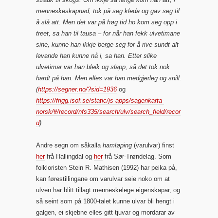
menneskeskapnad, tok på seg kleda og gav seg til
å slå att. Men det var på høg tid ho kom seg opp i
treet, sa han til tausa – for når han fekk ulvetimane
sine, kunne han ikkje berge seg for å rive sundt alt
levande han kunne nå i, sa han. Etter slike
ulvetimar var han bleik og slapp, så det tok nok
hardt på han. Men elles var han medgjerleg og snill.
(
https://segner.no/?sid=1936
og
https://frigg.isof.se/static/js-apps/sagenkarta-
norsk/#/record/nfs335/search/ulv/search_field/recor
d
)
Andre segn om såkalla
hamløping
(varulvar) finst
her
frå Hallingdal og
her
frå Sør-Trøndelag. Som
folkloristen Stein R. Mathisen (1992) har peika på,
kan førestillingane om varulvar seie noko om at
ulven har blitt tillagt menneskelege eigenskapar, og
så seint som på 1800-talet kunne ulvar bli hengt i
galgen, ei skjebne elles gitt tjuvar og mordarar av