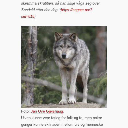
skremma skrubben, så han ikkje våga seg over
Sandeid etter den dag. (
https://segner.no/?
sid=815
)
Foto:
Jan Ove Gjershaug
.
Ulven kunne vere farleg for folk og fe, men nokre
gonger kunne skilnaden mellom ulv og menneske