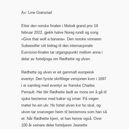
Av: Line Grønstad
Etter den norske finalen i Melodi grand prix 19
februar 2022, gjekk halve Noreg rundt og song
«Give that wolf a banana». Den norske vinnaren
Subwoolfer sitt bidrag til den internasjonale
Eurvision-finalen tar utgangspunkt mellom anna i
delar av forteljinga om Rødhette og ulven.
Rødhette og ulven er eit gammalt europeisk
eventyr. Den fyrste skriftlege versjonen kom i 1697
i ei samling med eventyr av franske Charles
Perrault. Her blir Rødhette bedt av mora om å gå til
sjuke bestemor med kaker og smør. På vegen
møter ho ein ulv. Ho fortel ulven kor ho skal, og
ulven tar snarvegen heim til bestemora som han så
et. Når Rødhette kjem, et han henne også. Over
100 år seinare deler forteljaren Jeanette