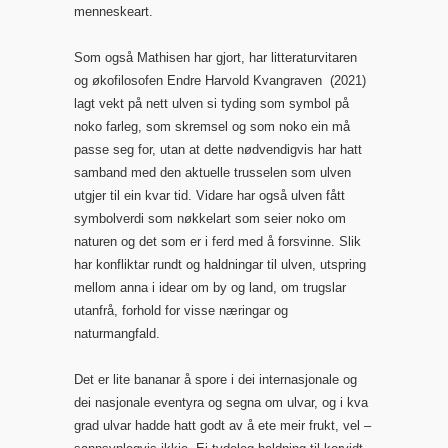
menneskeart.
Som også Mathisen har gjort, har litteraturvitaren
og økofilosofen Endre Harvold Kvangraven (2021)
lagt vekt på nett ulven si tyding som symbol på
noko farleg, som skremsel og som noko ein må
passe seg for, utan at dette nødvendigvis har hatt
samband med den aktuelle trusselen som ulven
utgjer til ein kvar tid. Vidare har også ulven fått
symbolverdi som nøkkelart som seier noko om
naturen og det som er i ferd med å forsvinne. Slik
har konfliktar rundt og haldningar til ulven, utspring
mellom anna i idear om by og land, om trugslar
utanfrå, forhold for visse næringar og
naturmangfald.
Det er lite bananar å spore i dei internasjonale og
dei nasjonale eventyra og segna om ulvar, og i kva
grad ulvar hadde hatt godt av å ete meir frukt, vel –