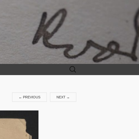
Leit
etter:
←
PREVIOUS
NEXT
→