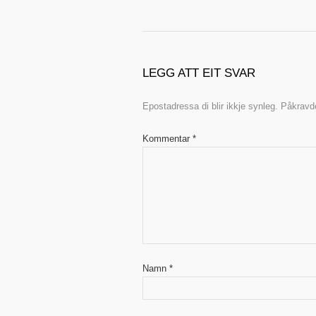
LEGG ATT EIT SVAR
Epostadressa di blir ikkje synleg.
Påkravde
Kommentar
*
Namn
*