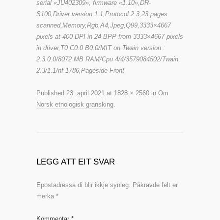
serial «JU402309», firmware «1.10»,DR-
S100,Driver version 1.1,Protocol 2.3,23 pages
scanned,Memory,Rgb,A4,Jpeg,Q99,3333×4667
pixels at 400 DPI in 24 BPP from 3333×4667 pixels
in driver,T0 C0.0 B0.0/MIT on Twain version :
2.3.0.0/8072 MB RAM/Cpu 4/4/3579084502/Twain
2.3/1.1/nf-1786,Pageside Front
Published
23. april 2021
at
1828 × 2560
in
Om
Norsk etnologisk gransking
.
LEGG ATT EIT SVAR
Epostadressa di blir ikkje synleg.
Påkravde felt er
merka
*
Kommentar
*