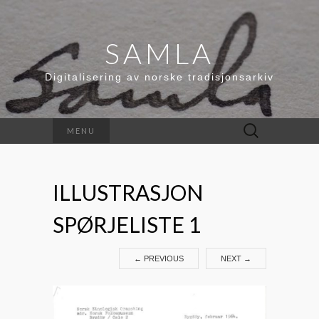
SAMLA
Digitalisering av norske tradisjonsarkiv
Leit
MENU
etter:
ILLUSTRASJON
SPØRJELISTE 1
←
PREVIOUS
NEXT
→